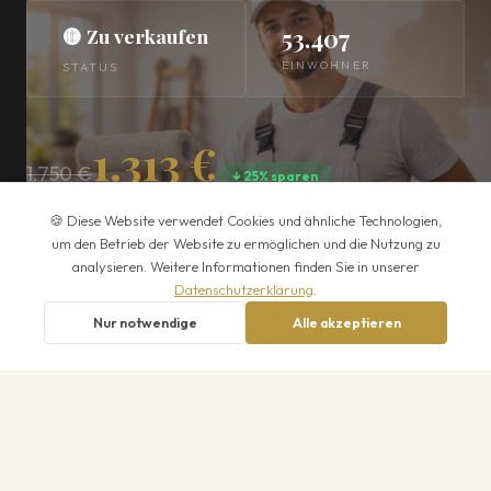
🟡 Zu verkaufen
53.407
EINWOHNER
STATUS
1.313 €
1.750 €
↓ 25% sparen
Einmaliger Kaufpreis · Alle Preise zzgl. MwSt.
🍪 Diese Website verwendet Cookies und ähnliche Technologien,
um den Betrieb der Website zu ermöglichen und die Nutzung zu
analysieren. Weitere Informationen finden Sie in unserer
JETZT KAUFEN
Datenschutzerklärung
.
Nur notwendige
Alle akzeptieren
BRANCHE
Maler Geo-Domains für